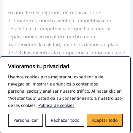
En uno de mis negocios, de reparación de
ordenadores, nuestra ventaja competitiva con
respecto a la competencia es que hacemos las
reparaciones en un plazo mucho menor
manteniendo la calidad, nosotros damos un plazo
de 2-3 días mientras la competencia como poco da 7
días de plazo.
Valoramos tu privacidad
“Si no tienes una ventaja competitiva no compites”
Usamos cookies para mejorar su experiencia de
navegación, mostrarle anuncios o contenidos
personalizados y analizar nuestro tráfico. Al hacer clic en
En todo lo que hagas acostúmbrate a aplicar el
“Aceptar todo” usted da su consentimiento a nuestro uso
principio de pareto o regla del 80/20. Este principio
de las cookies.
Política de cookies
dice así: el 80% de las ventas de una empresa
proviene de un 20% de sus clientes, o de un 20% de
Personalizar
Rechazar todo
Aceptar todo
sus productos, o el 80% de sus gastos del 20% de
sus proveedores. Puedes buscar más información