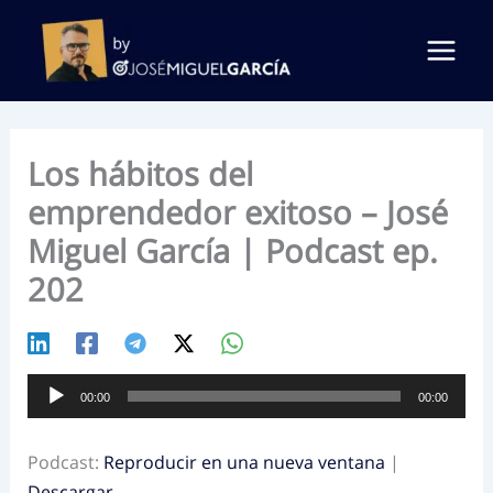
Ir
al
contenido
Los hábitos del
emprendedor exitoso – José
Miguel García | Podcast ep.
202
Reproductor
00:00
00:00
de
audio
Podcast:
Reproducir en una nueva ventana
|
Descargar