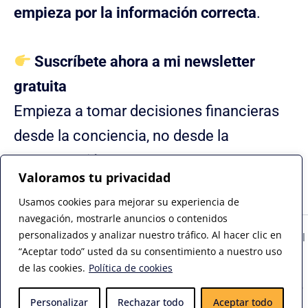
empieza por la información correcta
.
Suscríbete ahora a mi newsletter
gratuita
Empieza a tomar decisiones financieras
desde la conciencia, no desde la
programación.
Valoramos tu privacidad
Usamos cookies para mejorar su experiencia de
navegación, mostrarle anuncios o contenidos
personalizados y analizar nuestro tráfico. Al hacer clic en
Copyright © 2026 - Todos los derechos reservados - José Miguel
“Aceptar todo” usted da su consentimiento a nuestro uso
García - Mentor de Emprendedores y Consultor de Marketing
de las cookies.
Política de cookies
Digital
Contacto
-
Aviso legal
-
Privacidad
-
Política de cookies
-
Diseño
Personalizar
Rechazar todo
Aceptar todo
Web por Visibilidad Digital