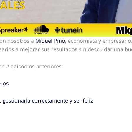
on nosotros a
Miquel Pino
, economista y empresario
rios a mejorar sus resultados sin descuidar una bue
n 2 episodios anteriores:
rios
 gestionarla correctamente y ser feliz