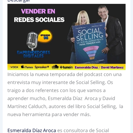
Iniciamos la nueva temporada del podcast con una
entrevista muy interesante de Social Selling. Os
traigo a dos referentes con los que vamos a
aprender mucho, Esmeralda Díaz
Aroca
y David
Martínez Calduch, autores del libro Social Selling,
la
nueva herramienta para vender más.
Esmeralda Díaz Aroca
es consultora de Social