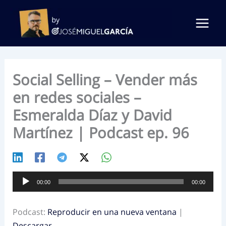
Ir
al
contenido
Social Selling – Vender más
en redes sociales –
Esmeralda Díaz y David
Martínez | Podcast ep. 96
Reproductor
00:00
00:00
de
audio
Podcast:
Reproducir en una nueva ventana
|
Descargar