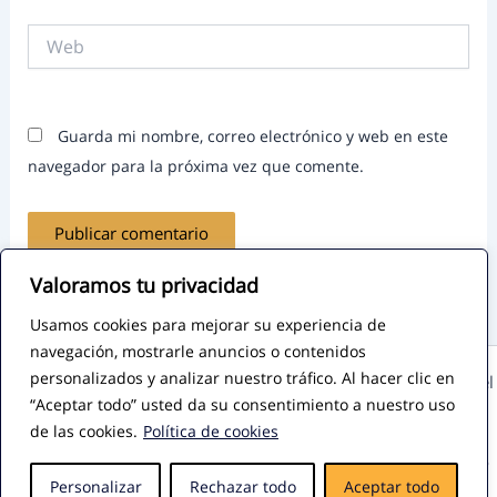
Web
Guarda mi nombre, correo electrónico y web en este
navegador para la próxima vez que comente.
Valoramos tu privacidad
Usamos cookies para mejorar su experiencia de
navegación, mostrarle anuncios o contenidos
personalizados y analizar nuestro tráfico. Al hacer clic en
Copyright © 2026 - Todos los derechos reservados - José Miguel
“Aceptar todo” usted da su consentimiento a nuestro uso
García - Mentor de Emprendedores y Consultor de Marketing
de las cookies.
Política de cookies
Digital
Contacto
-
Aviso legal
-
Privacidad
-
Política de cookies
-
Diseño
Personalizar
Rechazar todo
Aceptar todo
Web por Visibilidad Digital