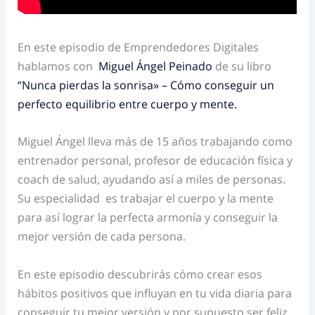
En este episodio de Emprendedores Digitales
hablamos con
Miguel Ángel Peinado
de su libro
“Nunca pierdas la sonrisa» – Cómo conseguir un
perfecto equilibrio entre cuerpo y mente.
Miguel Ángel lleva más de 15 años trabajando como
entrenador personal, profesor de educación física y
coach de salud, ayudando así a miles de personas.
Su especialidad es trabajar el cuerpo y la mente
para así lograr la perfecta armonía y conseguir la
mejor versión de cada persona.
En este episodio descubrirás cómo crear esos
hábitos positivos que influyan en tu vida diaria para
conseguir tu mejor versión y por supuesto ser feliz