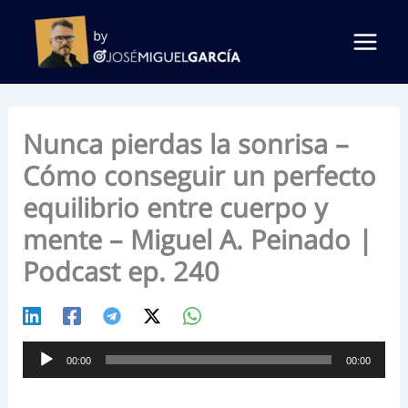
Ir
al
contenido
Nunca pierdas la sonrisa –
Cómo conseguir un perfecto
equilibrio entre cuerpo y
mente – Miguel A. Peinado |
Podcast ep. 240
Reproductor
00:00
00:00
de
audio