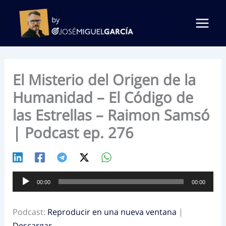
Ir
al
contenido
El Misterio del Origen de la
Humanidad – El Código de
las Estrellas – Raimon Samsó
| Podcast ep. 276
Reproductor
00:00
00:00
de
audio
Podcast:
Reproducir en una nueva ventana
|
Descargar