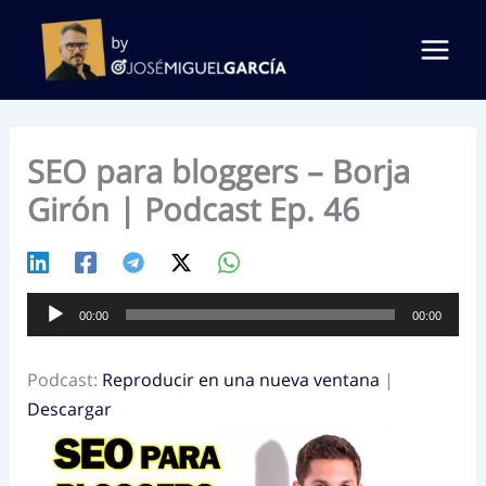
Ir
al
contenido
SEO para bloggers – Borja
Girón | Podcast Ep. 46
Reproductor
00:00
00:00
de
audio
Podcast:
Reproducir en una nueva ventana
|
Descargar