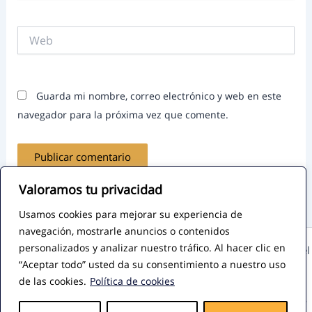
Web
Guarda mi nombre, correo electrónico y web en este
navegador para la próxima vez que comente.
Valoramos tu privacidad
Usamos cookies para mejorar su experiencia de
navegación, mostrarle anuncios o contenidos
personalizados y analizar nuestro tráfico. Al hacer clic en
Copyright © 2026 - Todos los derechos reservados - José Miguel
“Aceptar todo” usted da su consentimiento a nuestro uso
García - Mentor de Emprendedores y Consultor de Marketing
de las cookies.
Política de cookies
Digital
Contacto
-
Aviso legal
-
Privacidad
-
Política de cookies
-
Diseño