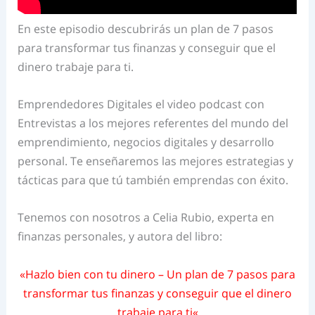
En este episodio descubrirás un plan de 7 pasos
para transformar tus finanzas y conseguir que el
dinero trabaje para ti.
Emprendedores Digitales el video podcast con
Entrevistas a los mejores referentes del mundo del
emprendimiento, negocios digitales y desarrollo
personal. Te enseñaremos las mejores estrategias y
tácticas para que tú también emprendas con éxito.
Tenemos con nosotros a Celia Rubio, experta en
finanzas personales, y autora del libro:
«
Hazlo bien con tu dinero – Un plan de 7 pasos para
transformar tus finanzas y conseguir que el dinero
trabaje para ti
«