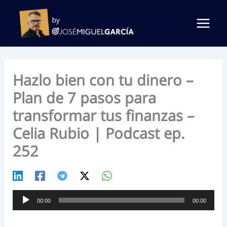
Ir
al
contenido
Hazlo bien con tu dinero –
Plan de 7 pasos para
transformar tus finanzas –
Celia Rubio | Podcast ep.
252
Reproductor
00:00
00:00
de
audio