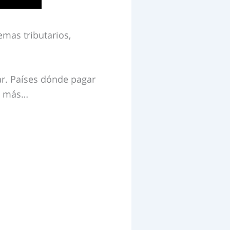
mas tributarios,
ar. Países dónde pagar
ho más…