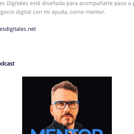
 Digitales está diseñada para acompañarte paso a pa
egocio digital con mi ayuda, como mentor.
sdigitales.net
odcast