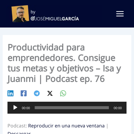
Ir
al
contenido
Productividad para
emprendedores. Consigue
tus metas y objetivos – Isa y
Juanmi | Podcast ep. 76
Reproductor
00:00
00:00
de
audio
Podcast:
Reproducir en una nueva ventana
|
Descargar