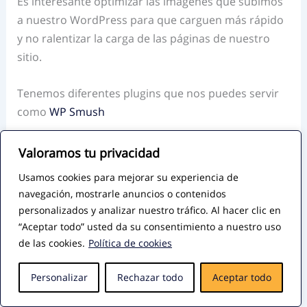
Es interesante optimizar las imágenes que subimos
a nuestro WordPress para que carguen más rápido
y no ralentizar la carga de las páginas de nuestro
sitio.
Tenemos diferentes plugins que nos puedes servir
como
WP Smush
Revisión de enlaces rotos
Valoramos tu privacidad
Usamos cookies para mejorar su experiencia de
Seguramente tendrás un montón de enlaces que
navegación, mostrarle anuncios o contenidos
apuntan a otras partes de tu página web y enlaces
personalizados y analizar nuestro tráfico. Al hacer clic en
externos hacia otras webs.
“Aceptar todo” usted da su consentimiento a nuestro uso
de las cookies.
Política de cookies
Con el tiempo es normal que estas URLs de destino
ya no existan, con lo que un usuario que entra en tu
Personalizar
Rechazar todo
Aceptar todo
sitio verá un error 404 de página no existe.