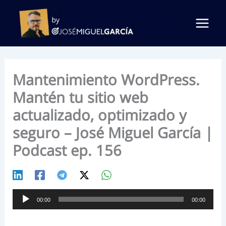
Ir
al
contenido
Mantenimiento WordPress.
Mantén tu sitio web
actualizado, optimizado y
seguro – José Miguel García |
Podcast ep. 156
Reproductor
00:00
00:00
de
audio