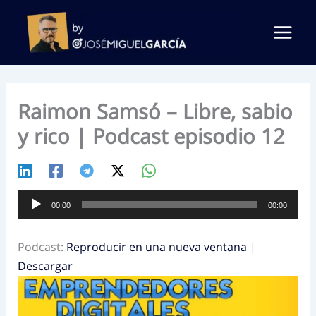
Ir
al
contenido
Raimon Samsó – Libre, sabio
y rico | Podcast episodio 12
Reproductor
00:00
00:00
de
audio
Podcast:
Reproducir en una nueva ventana
|
Descargar