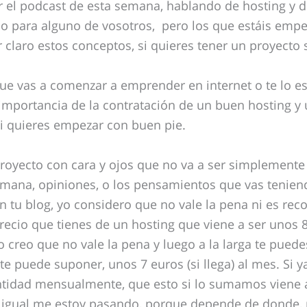
 el podcast de esta semana, hablando de hosting y d
o para alguno de vosotros, pero los que estáis emp
claro estos conceptos, si quieres tener un proyecto s
que vas a comenzar a emprender en internet o te lo e
a importancia de la contratación de un buen hosting 
si quieres empezar con buen pie.
proyecto con cara y ojos que no va a ser simplemente
semana, opiniones, o los pensamientos que vas tenien
 tu blog, yo considero que no vale la pena ni es r
precio que tienes de un hosting que viene a ser unos 
 creo que no vale la pena y luego a la larga te puede
te puede suponer, unos 7 euros (si llega) al mes.
Si y
ntidad mensualmente, que esto si lo sumamos viene a
 igual me estoy pasando, porque depende de donde, no