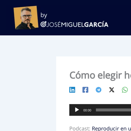
Ir
al
contenido
Cómo elegir h
Reproductor
00:00
de
audio
Podcast:
Reproducir en 