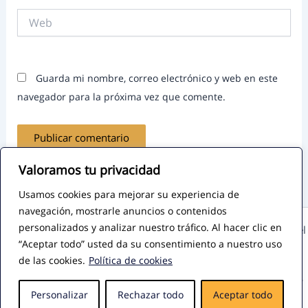
Web
Guarda mi nombre, correo electrónico y web en este
navegador para la próxima vez que comente.
Valoramos tu privacidad
Usamos cookies para mejorar su experiencia de
navegación, mostrarle anuncios o contenidos
personalizados y analizar nuestro tráfico. Al hacer clic en
Copyright © 2026 - Todos los derechos reservados - José Miguel
“Aceptar todo” usted da su consentimiento a nuestro uso
García - Mentor de Emprendedores y Consultor de Marketing
de las cookies.
Política de cookies
Digital
Contacto
-
Aviso legal
-
Privacidad
-
Política de cookies
-
Diseño
Personalizar
Rechazar todo
Aceptar todo
Web por Visibilidad Digital