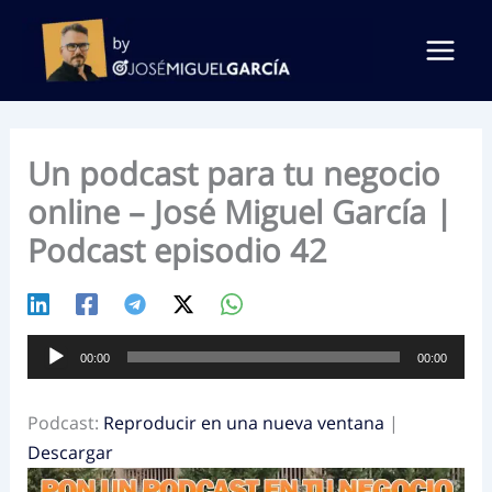
Ir
al
contenido
Un podcast para tu negocio
online – José Miguel García |
Podcast episodio 42
Reproductor
00:00
00:00
de
audio
Podcast:
Reproducir en una nueva ventana
|
Descargar