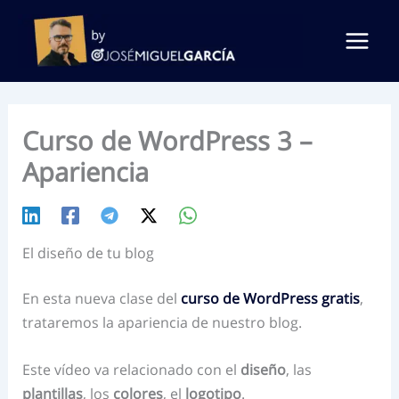
Ir
al
contenido
Curso de WordPress 3 –
Apariencia
El diseño de tu blog
En esta nueva clase del
curso de WordPress gratis
,
trataremos la apariencia de nuestro blog.
Este vídeo va relacionado con el
diseño
, las
plantillas
, los
colores
, el
logotipo
.