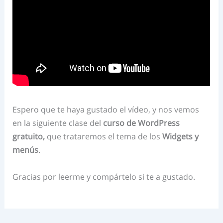
Espero que te haya gustado el vídeo, y nos vemos
en la siguiente clase del
curso de WordPress
gratuito,
que trataremos el tema de los
Widgets y
menús
.
Gracias por leerme y compártelo si te a gustado.