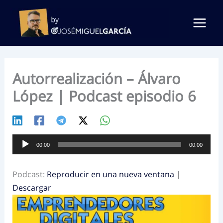
Ir
al
contenido
Autorrealización – Álvaro
López | Podcast episodio 6
Reproductor
00:00
00:00
de
audio
Podcast:
Reproducir en una nueva ventana
|
Descargar