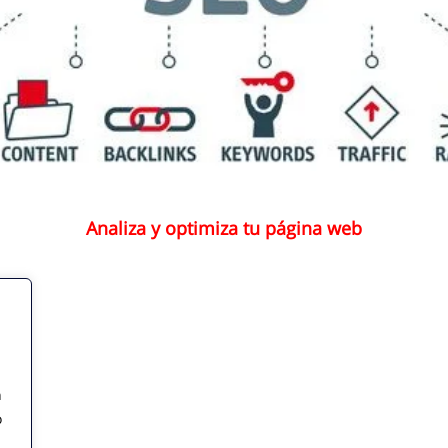
Analiza y optimiza tu página web
n
o