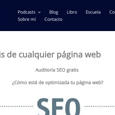
Podcasts
Blog
Libro
Escuela
Co
Sobre mí
Contacto
sis de cualquier página web
Auditoría SEO gratis
¿Cómo está de optimizada tu página web?