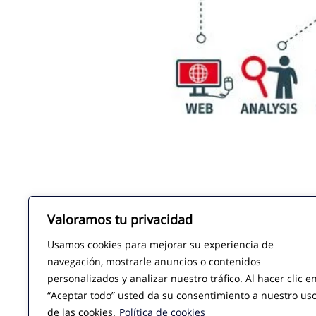
Valoramos tu privacidad
Usamos cookies para mejorar su experiencia de
navegación, mostrarle anuncios o contenidos
personalizados y analizar nuestro tráfico. Al hacer clic e
“Aceptar todo” usted da su consentimiento a nuestro us
de las cookies.
Política de cookies